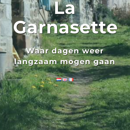
La
Garnasette
Waar dagen weer
langzaam mogen gaan