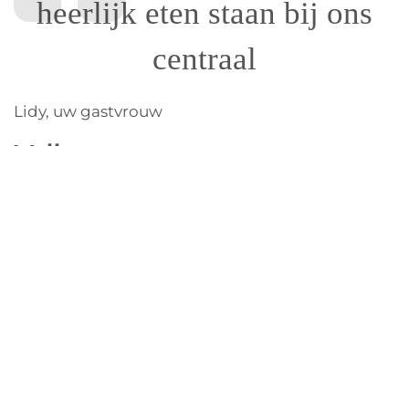
heerlijk eten staan bij ons
centraal
Lidy, uw gastvrouw
Welkom
La Garnasette is een schitterende vakantieplek in
de Auvergne. Het is één van de mooiste en
rustigste gebieden in Frankrijk, in het
departement Haute-Loire in de omgeving van Le
Puy. Vlakbij het dorp Rosières, op 750m hoogte,
tegen de beboste hellingen van een plateau,
vindt u de boerderij “La Garnasette”. Het ligt aan
het eind van een doodlopend weggetje, waar het
heerlijk vertoeven en verrukkelijk eten is.
Onze vegetarische en vegan wandelvakanties in