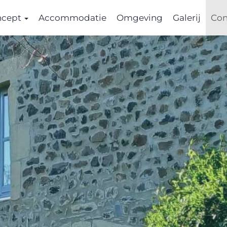
ncept
Accommodatie
Omgeving
Galerij
Con