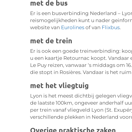
met de bus
Er is een busverbinding Nederland – Lyon
reismogelijkheden kunt u nader geinfor
website van
Eurolines
of van
Flixbus
.
met de trein
Er is ook een goede treinverbinding: koop
u een kaartje Retournac koopt. Vandaar ee
Le Puy reizen, vanwaar ‘s middags om 16.4
die stopt in Rosières. Vandaar is het rui
met het vliegtuig
Lyon is het meest dichtbij gelegen vlie
de laatste 100km, ongeveer anderhalf uur 
per trein vanaf vliegveld Lyon (St. Exupé
verschillende plekken in Nederland voor
Overige praktische zaken